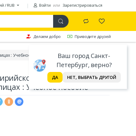
ий / RUB
Войти
или
Зарегистрироваться
Делаем добро
Приводите друзей
Ваш город Санкт-
лицах : Учебное пособие
Петербург, верно?
Сирийско-ливанский диалект
ДА
НЕТ, ВЫБРАТЬ ДРУГОЙ
лицах : Учебное пособие