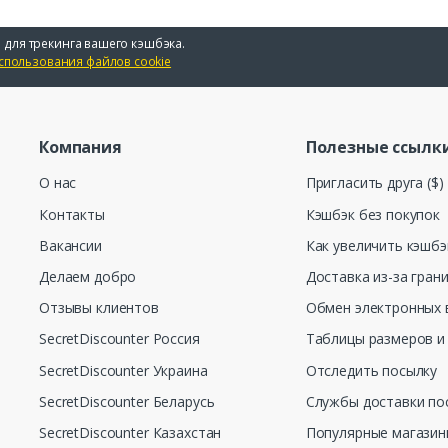
 для трекинга вашего кэшбэка.
спользования файлов cookie
Компания
Полезные ссылк
О нас
Пригласить друга ($)
Контакты
Кэшбэк без покупок
Вакансии
Как увеличить кэшбэ
Делаем добро
Доставка из-за гран
Отзывы клиентов
Обмен электронных 
SecretDiscounter Россия
Таблицы размеров и
SecretDiscounter Украина
Отследить посылку
SecretDiscounter Беларусь
Службы доставки по
SecretDiscounter Казахстан
Популярные магази