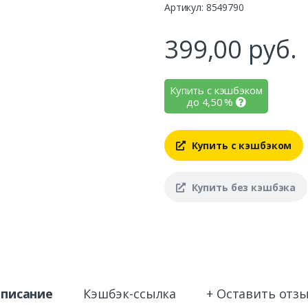
Артикул: 8549790
399,00
руб.
Купить с кэшбэком
до
4,50
%
Купить с кэшбэком
Купить без кэшбэка
писание
Кэшбэк-ссылка
+ Оставить отз