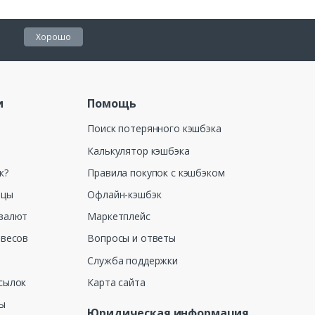
Хорошо
и
Помощь
Поиск потерянного кэшбэка
Калькулятор кэшбэка
к?
Правила покупок с кэшбэком
ицы
Офлайн-кэшбэк
валют
Маркетплейс
 весов
Вопросы и ответы
Служба поддержки
сылок
Карта сайта
ны
Юридическая информация