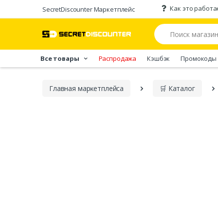
Как это работа
SecretDiscounter Маркетплейс
Все товары
Распродажа
Кэшбэк
Промокоды
Главная марĸетплейса
🛒 Каталог