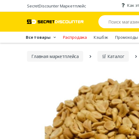
Как э
SecretDiscounter Маркетплейс
Все товары
Распродажа
Кэшбэк
Промокоды
Главная марĸетплейса
🛒 Каталог