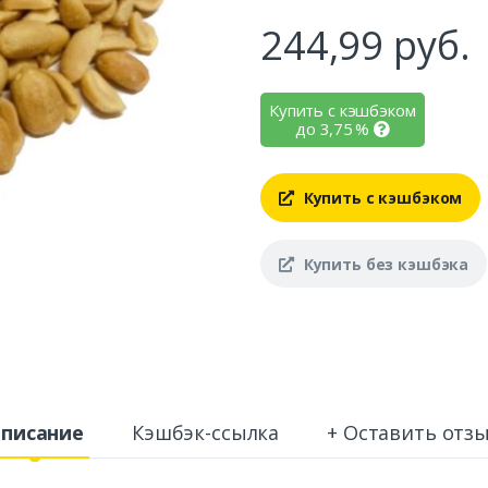
244,99
руб.
Купить с кэшбэком
до
3,75
%
Купить с кэшбэком
Купить без кэшбэка
писание
Кэшбэк-ссылка
+ Оставить отз