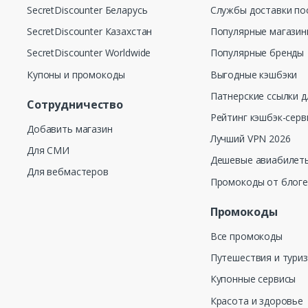
SecretDiscounter Беларусь
Службы доставки по
SecretDiscounter Казахстан
Популярные магази
SecretDiscounter Worldwide
Популярные бренды
Купоны и промокоды
Выгодные кэшбэки
Патнерские ссылки д
Сотрудничество
Рейтинг кэшбэк-серв
Добавить магазин
Лучший VPN 2026
Для СМИ
Дешевые авиабилеты
Для вебмастеров
Промокоды от блог
Промокоды
Все промокоды
Путешествия и тури
Купонные сервисы
Красота и здоровье