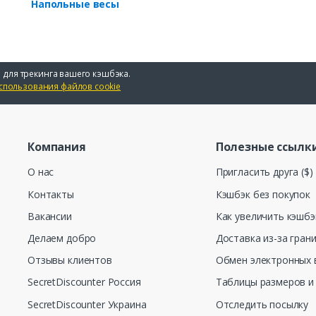
Напольные весы
 для трекинга вашего кэшбэка.
спользования файлов cookie
Компания
Полезные ссылк
О нас
Пригласить друга ($)
Контакты
Кэшбэк без покупок
Вакансии
Как увеличить кэшбэ
Делаем добро
Доставка из-за гран
Отзывы клиентов
Обмен электронных 
SecretDiscounter Россия
Таблицы размеров и
SecretDiscounter Украина
Отследить посылку