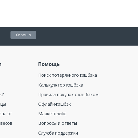
Хорошо
и
Помощь
Поиск потерянного кэшбэка
Калькулятор кэшбэка
к?
Правила покупок с кэшбэком
ицы
Офлайн-кэшбэк
валют
Маркетплейс
 весов
Вопросы и ответы
Служба поддержки