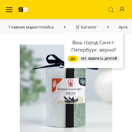
SecretDiscounter Маркетплейс
Главная марĸетплейса
🛒 Каталог
Аромат
Ваш город Санкт-
Петербург, верно?
ДА
НЕТ, ВЫБРАТЬ ДРУГОЙ