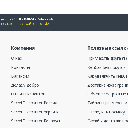
 для трекинга вашего кэшбэка.
спользования файлов cookie
Компания
Полезные ссылк
О нас
Пригласить друга ($)
Контакты
Кэшбэк без покупок
Вакансии
Как увеличить кэшбэ
Делаем добро
Доставка из-за гран
Отзывы клиентов
Обмен электронных 
SecretDiscounter Россия
Таблицы размеров и
SecretDiscounter Украина
Отследить посылку
SecretDiscounter Беларусь
Службы доставки по