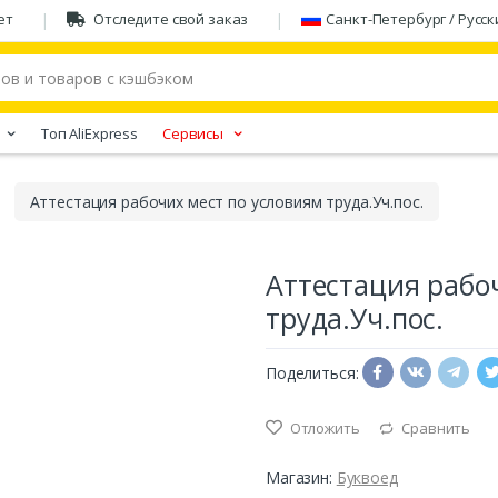
ет
Отследите свой заказ
Санкт-Петербург / Русск
Tоп AliExpress
Сервисы
Аттестация рабочих мест по условиям труда.Уч.пос.
Аттестация рабо
труда.Уч.пос.
Поделиться:
Отложить
Сравнить
Магазин:
Буквоед