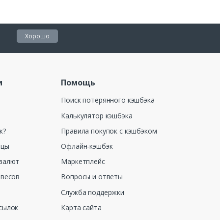
Хорошо
и
Помощь
Поиск потерянного кэшбэка
Калькулятор кэшбэка
к?
Правила покупок с кэшбэком
ицы
Офлайн-кэшбэк
валют
Маркетплейс
 весов
Вопросы и ответы
Служба поддержки
сылок
Карта сайта