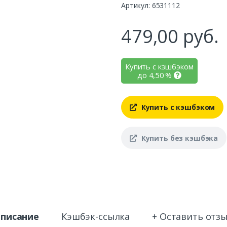
Артикул: 6531112
479,00
руб.
Купить с кэшбэком
до
4,50
%
Купить с кэшбэком
Купить без кэшбэка
писание
Кэшбэк-ссылка
+ Оставить отз