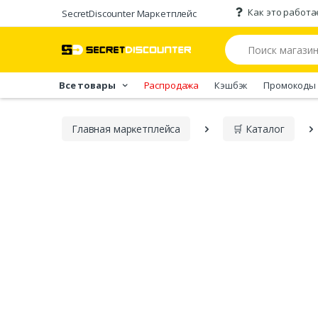
Как это работа
SecretDiscounter Маркетплейс
Все товары
Распродажа
Кэшбэк
Промокоды
Главная марĸетплейса
🛒 Каталог