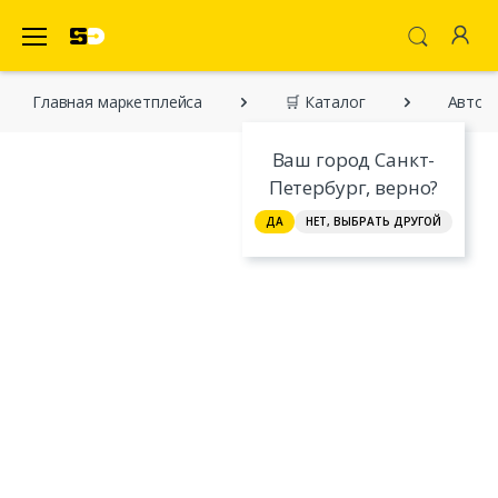
SecretDiscounter Маркетплейс
Главная марĸетплейса
🛒 Каталог
Автомо
Ваш город Санкт-
Петербург, верно?
ДА
НЕТ, ВЫБРАТЬ ДРУГОЙ