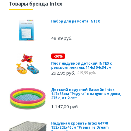
Товары бренда Intex
Набор для ремонта INTEX
49,99 руб.
-30%
Плот надувной детский INTEX с
рем.комплектом, 114x104x34 см
292,95 руб.
419,99 руб.
Детский надувной бассейн Intex
147х33 см ''Радуга'' с надувным дном,
275 л, от 2 лет
1 147,00 руб.
Надувная кровать Intex 64770
152х203х46см ''Premaire Dream