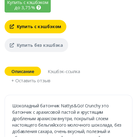
Купить с кэшбэком
до
3,75
%
Купить с кэшбэком
Купить без кэшбэка
Описание
Кэшбэк-ссылка
+ Оставить отзыв
Шоколадный батончик Nattys&Go! Crunchy это
батончик с арахисовой пастой и хрустящим
дробленым арахисом внутри, покрытый слоем
настоящего бельгийского молочного шоколада, без
добавления сахара, очень вкусный, полезный и