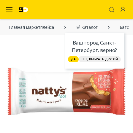
SecretDiscounter Маркетплейс
Главная марĸетплейса
🛒 Каталог
Батонч
Ваш город Санкт-
Петербург, верно?
ДА
НЕТ, ВЫБРАТЬ ДРУГОЙ