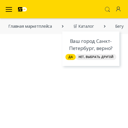
SecretDiscounter Маркетплейс
Главная марĸетплейса
🛒 Каталог
Бегущ
Ваш город Санкт-
Петербург, верно?
ДА
НЕТ, ВЫБРАТЬ ДРУГОЙ