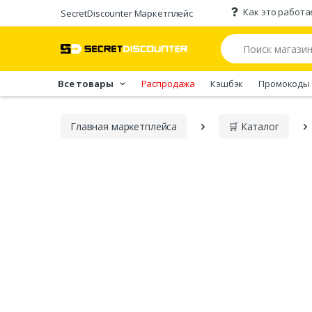
Как это работа
SecretDiscounter Маркетплейс
Все товары
Распродажа
Кэшбэк
Промокоды
Главная марĸетплейса
🛒 Каталог