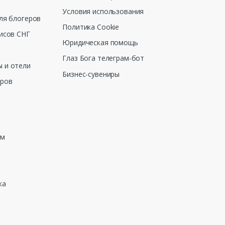
Условия использования
ля блогеров
Политика Cookie
исов СНГ
Юридическая помощь
Глаз Бога телеграм-бот
 и отели
Бизнес-сувениры
еров
зм
ка