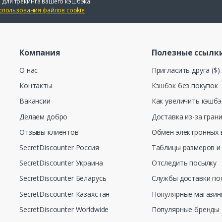
 для трекинга вашего кэшбэка.
спользования файлов cookie
Компания
Полезные ссылк
О нас
Пригласить друга ($)
Контакты
Кэшбэк без покупок
Вакансии
Как увеличить кэшбэ
Делаем добро
Доставка из-за гран
Отзывы клиентов
Обмен электронных 
SecretDiscounter Россия
Таблицы размеров и
SecretDiscounter Украина
Отследить посылку
SecretDiscounter Беларусь
Службы доставки по
SecretDiscounter Казахстан
Популярные магази
SecretDiscounter Worldwide
Популярные бренды