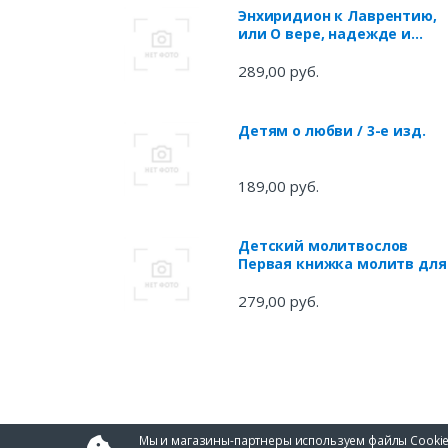
Энхиридион к Лаврентию,
или О вере, надежде и
любви
289,00 руб.
Детям о любви / 3-е изд.
189,00 руб.
Детский молитвослов
Первая книжка молитв для
детей и взрослых (м)
279,00 руб.
Мы и магазины-партнеры используем файлы Cookie