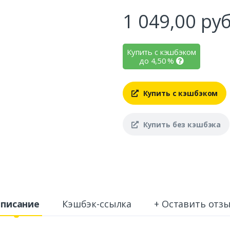
1 049,00
руб
Купить с кэшбэком
до
4,50
%
Купить с кэшбэком
Купить без кэшбэка
писание
Кэшбэк-ссылка
+ Оставить отз