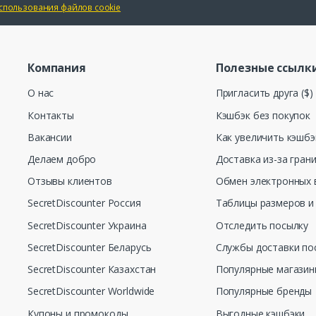
спользования файлов cookie
Компания
Полезные ссылк
О нас
Пригласить друга ($)
Контакты
Кэшбэк без покупок
Вакансии
Как увеличить кэшбэ
Делаем добро
Доставка из-за гран
Отзывы клиентов
Обмен электронных 
SecretDiscounter Россия
Таблицы размеров и
SecretDiscounter Украина
Отследить посылку
SecretDiscounter Беларусь
Службы доставки по
SecretDiscounter Казахстан
Популярные магази
SecretDiscounter Worldwide
Популярные бренды
Купоны и промокоды
Выгодные кэшбэки