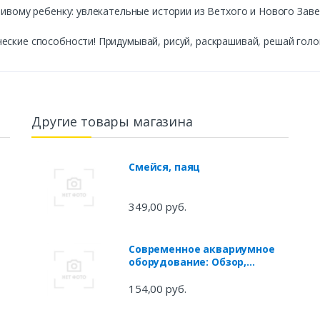
ливому ребенку: увлекательные истории из Ветхого и Нового Зав
еские способности! Придумывай, рисуй, раскрашивай, решай гол
Другие товары магазина
Смейся, паяц
349,00 руб.
Современное аквариумное
оборудование: Обзор,
назначение, способы
применения
154,00 руб.