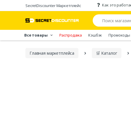
Как это работа
SecretDiscounter Маркетплейс
Все товары
Распродажа
Кэшбэк
Промокоды
Главная марĸетплейса
🛒 Каталог