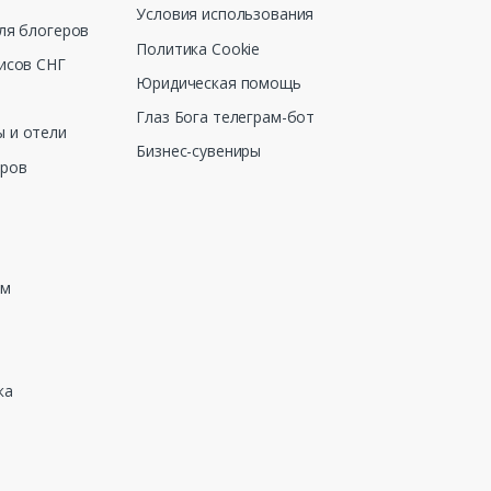
Условия использования
ля блогеров
Политика Cookie
исов СНГ
Юридическая помощь
Глаз Бога телеграм-бот
 и отели
Бизнес-сувениры
еров
зм
ка