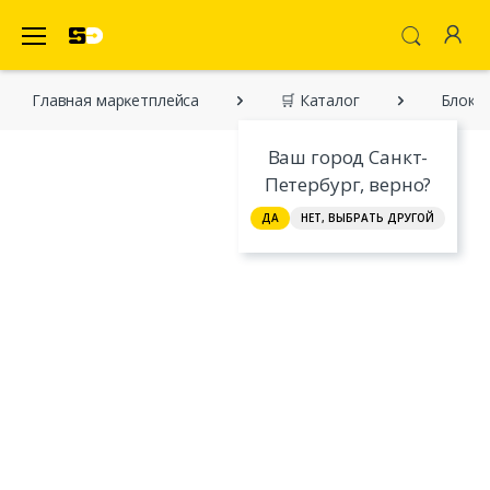
SecretDiscounter Маркетплейс
Главная марĸетплейса
🛒 Каталог
Блокно
Ваш город Санкт-
Петербург, верно?
ДА
НЕТ, ВЫБРАТЬ ДРУГОЙ