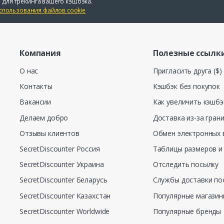
 для трекинга вашего кэшбэка.
спользования файлов cookie
Компания
Полезные ссылк
О нас
Пригласить друга ($)
Контакты
Кэшбэк без покупок
Вакансии
Как увеличить кэшбэ
Делаем добро
Доставка из-за гран
Отзывы клиентов
Обмен электронных 
SecretDiscounter Россия
Таблицы размеров и
SecretDiscounter Украина
Отследить посылку
SecretDiscounter Беларусь
Службы доставки по
SecretDiscounter Казахстан
Популярные магази
SecretDiscounter Worldwide
Популярные бренды