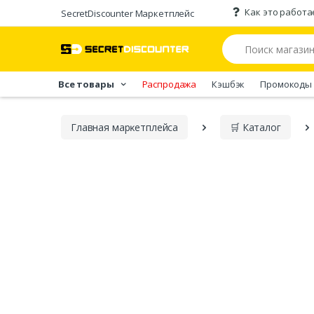
Как это работа
SecretDiscounter Маркетплейс
Все товары
Распродажа
Кэшбэк
Промокоды
Главная марĸетплейса
🛒 Каталог