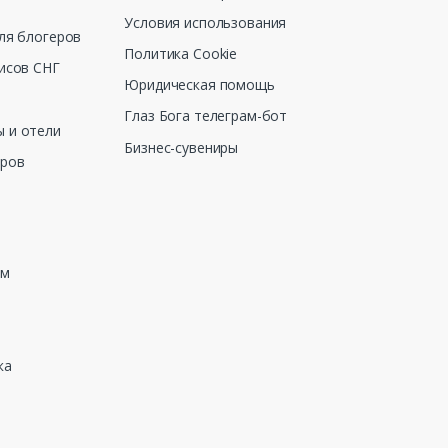
Условия использования
ля блогеров
Политика Cookie
исов СНГ
Юридическая помощь
Глаз Бога телеграм-бот
 и отели
Бизнес-сувениры
еров
зм
ка