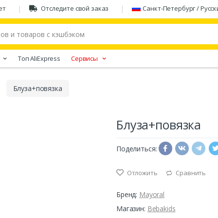
ет
Отследите свой заказ
Санкт-Петербург / Русск
Tоп AliExpress
Сервисы
Блуза+повязка
Блуза+повязка
Поделиться:
Отложить
Сравнить
Бренд:
Mayoral
Магазин:
Bebakids