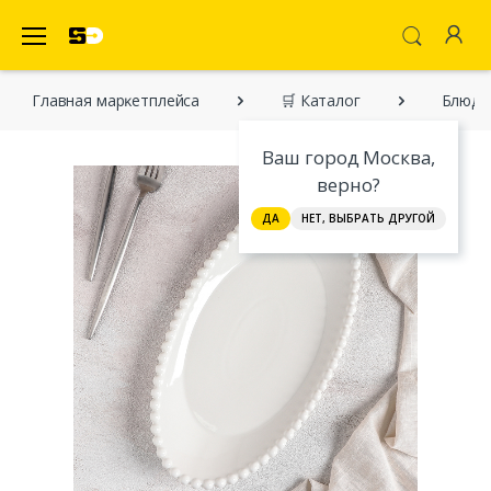
SecretDiscounter Маркетплейс
Главная марĸетплейса
🛒 Каталог
Блюдо 
Ваш город Москва,
верно?
ДА
НЕТ, ВЫБРАТЬ ДРУГОЙ