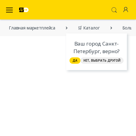
SecretDiscounter Маркетплейс
Главная марĸетплейса
🛒 Каталог
Больш
Ваш город Санкт-
Петербург, верно?
ДА
НЕТ, ВЫБРАТЬ ДРУГОЙ