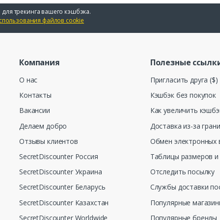
 для трекинга вашего кэшбэка.
спользования файлов cookie
Компания
Полезные ссылк
О нас
Пригласить друга ($)
Контакты
Кэшбэк без покупок
Вакансии
Как увеличить кэшбэ
Делаем добро
Доставка из-за гран
Отзывы клиентов
Обмен электронных 
SecretDiscounter Россия
Таблицы размеров и
SecretDiscounter Украина
Отследить посылку
SecretDiscounter Беларусь
Службы доставки по
SecretDiscounter Казахстан
Популярные магази
SecretDiscounter Worldwide
Популярные бренды