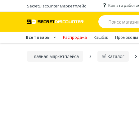
Как это работа
SecretDiscounter Маркетплейс
Все товары
Распродажа
Кэшбэк
Промокоды
Главная марĸетплейса
🛒 Каталог