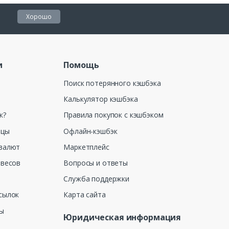
Хорошо
и
Помощь
Поиск потерянного кэшбэка
Калькулятор кэшбэка
к?
Правила покупок с кэшбэком
ицы
Офлайн-кэшбэк
валют
Маркетплейс
 весов
Вопросы и ответы
Служба поддержки
сылок
Карта сайта
ны
Юридическая информация