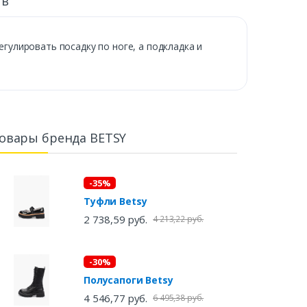
ыв
улировать посадку по ноге, а подкладка и
овары бренда BETSY
-35%
Туфли Betsy
2 738,59 руб.
4 213,22 руб.
-30%
Полусапоги Betsy
4 546,77 руб.
6 495,38 руб.