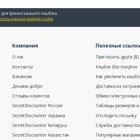
 для трекинга вашего кэшбэка.
спользования файлов cookie
Компания
Полезные ссылк
О нас
Пригласить друга ($)
Контакты
Кэшбэк без покупок
Вакансии
Как увеличить кэшбэ
Делаем добро
Доставка из-за гран
Отзывы клиентов
Обмен электронных 
SecretDiscounter Россия
Таблицы размеров и
SecretDiscounter Украина
Отследить посылку
SecretDiscounter Беларусь
Службы доставки по
SecretDiscounter Казахстан
Популярные магази