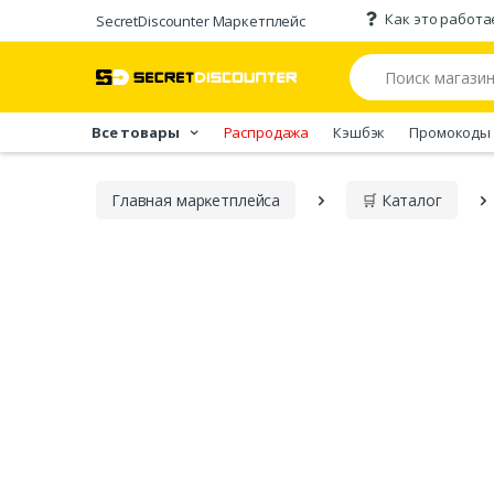
Как это работа
SecretDiscounter Маркетплейс
Все товары
Распродажа
Кэшбэк
Промокоды
Главная марĸетплейса
🛒 Каталог