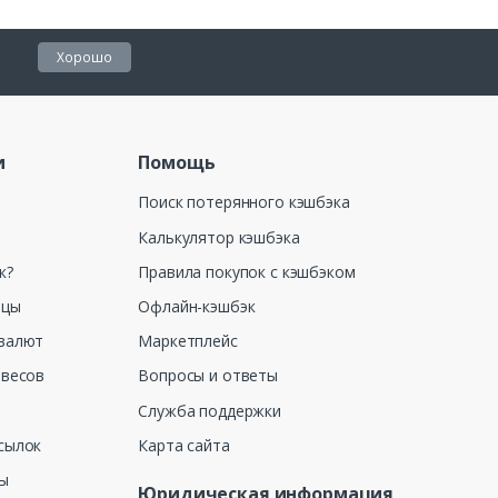
Хорошо
и
Помощь
Поиск потерянного кэшбэка
Калькулятор кэшбэка
к?
Правила покупок с кэшбэком
ицы
Офлайн-кэшбэк
валют
Маркетплейс
 весов
Вопросы и ответы
Служба поддержки
сылок
Карта сайта
ны
Юридическая информация