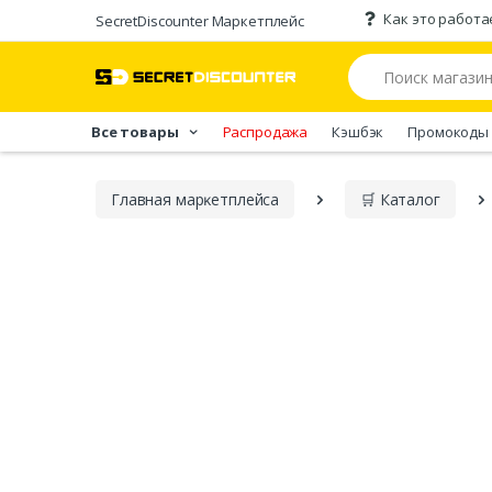
Как это работа
SecretDiscounter Маркетплейс
Все товары
Распродажа
Кэшбэк
Промокоды
Главная марĸетплейса
🛒 Каталог