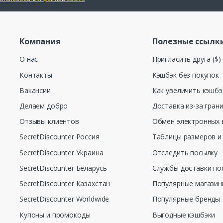
Компания
Полезные ссылк
О нас
Пригласить друга ($)
Контакты
Кэшбэк без покупок
Вакансии
Как увеличить кэшбэ
Делаем добро
Доставка из-за гран
Отзывы клиентов
Обмен электронных 
SecretDiscounter Россия
Таблицы размеров и
SecretDiscounter Украина
Отследить посылку
SecretDiscounter Беларусь
Службы доставки по
SecretDiscounter Казахстан
Популярные магази
SecretDiscounter Worldwide
Популярные бренды
Купоны и промокоды
Выгодные кэшбэки