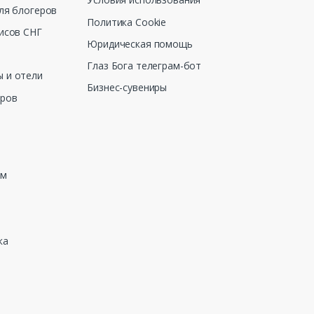
ля блогеров
Политика Cookie
исов СНГ
Юридическая помощь
Глаз Бога телеграм-бот
 и отели
Бизнес-сувениры
еров
зм
ка