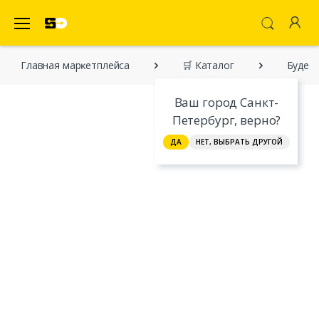
SecretDiscounter Маркетплейс
Главная марĸетплейса
🛒 Каталог
Будем 
Ваш город Санкт-
Петербург, верно?
ДА
НЕТ, ВЫБРАТЬ ДРУГОЙ