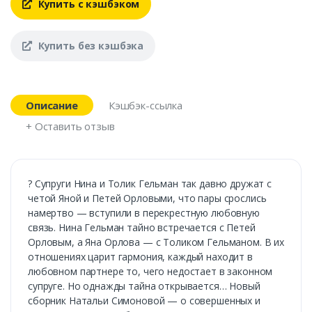
Купить с кэшбэком
Купить без кэшбэка
Описание
Кэшбэк-ссылка
+ Оставить отзыв
? Супруги Нина и Толик Гельман так давно дружат с
четой Яной и Петей Орловыми, что пары срослись
намертво — вступили в перекрестную любовную
связь. Нина Гельман тайно встречается с Петей
Орловым, а Яна Орлова — с Толиком Гельманом. В их
отношениях царит гармония, каждый находит в
любовном партнере то, чего недостает в законном
супруге. Но однажды тайна открывается… Новый
сборник Натальи Симоновой — о совершенных и