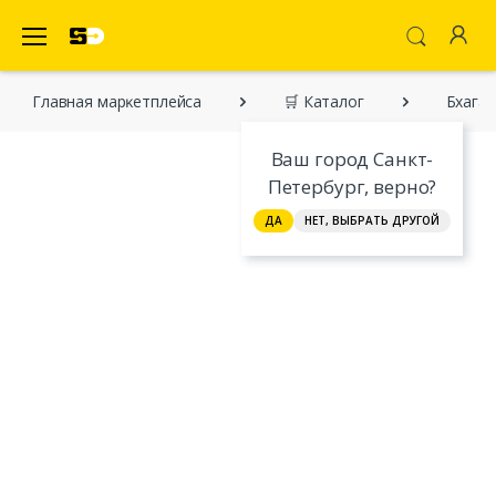
SecretDiscounter Маркетплейс
Главная марĸетплейса
🛒 Каталог
Бхагав
Ваш город Санкт-
Петербург, верно?
ДА
НЕТ, ВЫБРАТЬ ДРУГОЙ