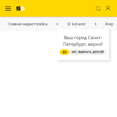
SecretDiscounter Маркетплейс
Главная марĸетплейса
🛒 Каталог
#черн
Ваш город Санкт-
Петербург, верно?
ДА
НЕТ, ВЫБРАТЬ ДРУГОЙ