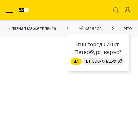
SecretDiscounter Маркетплейс
Главная марĸетплейса
🛒 Каталог
Что эт
Ваш город Санкт-
Петербург, верно?
ДА
НЕТ, ВЫБРАТЬ ДРУГОЙ