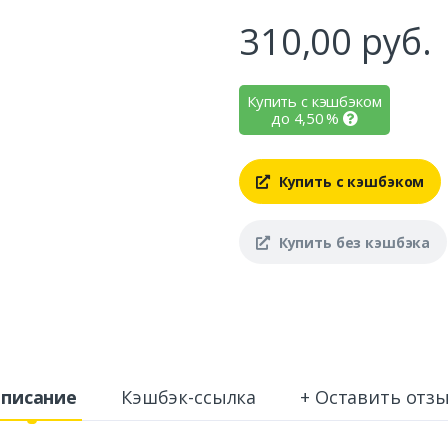
310,00
руб.
Купить с кэшбэком
до
4,50
%
Купить с кэшбэком
Купить без кэшбэка
писание
Кэшбэк-ссылка
+ Оставить отз