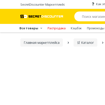
Как э
SecretDiscounter Маркетплейс
Все товары
Распродажа
Кэшбэк
Промокоды
Главная марĸетплейса
🛒 Каталог