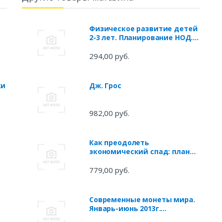
Физическое развитие детей
2-3 лет. Планирование НОД.
Технологические карты.
Июнь-август
294,00 руб.
ки
Дж. Грос
982,00 руб.
Как преодолеть
экономический спад: план
выживания бизнеса
779,00 руб.
Современные монеты мира.
Январь-июнь 2013г.
Информ.бюллетень