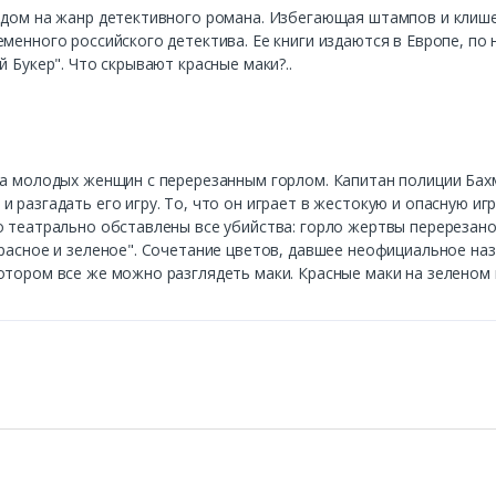
ядом на жанр детективного романа. Избегающая штампов и клише,
еменного российского детектива. Ее книги издаются в Европе, п
 Букер". Что скрывают красные маки?..
ла молодых женщин с перерезанным горлом. Капитан полиции Бах
 разгадать его игру. То, что он играет в жестокую и опасную иг
о театрально обставлены все убийства: горло жертвы перерезано
расное и зеленое". Сочетание цветов, давшее неофициальное наз
тором все же можно разглядеть маки. Красные маки на зеленом п