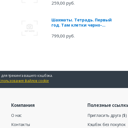
259,00 руб.
Шахматы. Тетрадь. Первый
год. Там клетки черно-
белые, чудес и тайн полны
(комплект из 2 книг)
799,00 руб.
 для трекинга вашего кэшбэка.
спользования файлов cookie
Компания
Полезные ссылк
О нас
Пригласить друга ($)
Контакты
Кэшбэк без покупок