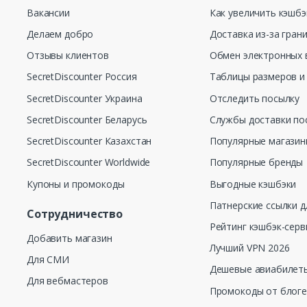
Вакансии
Как увеличить кэшбэ
Делаем добро
Доставка из-за гран
Отзывы клиентов
Обмен электронных 
SecretDiscounter Россия
Таблицы размеров и
SecretDiscounter Украина
Отследить посылку
SecretDiscounter Беларусь
Службы доставки по
SecretDiscounter Казахстан
Популярные магази
SecretDiscounter Worldwide
Популярные бренды
Купоны и промокоды
Выгодные кэшбэки
Патнерские ссылки д
Сотрудничество
Рейтинг кэшбэк-серв
Добавить магазин
Лучший VPN 2026
Для СМИ
Дешевые авиабилеты
Для вебмастеров
Промокоды от блог