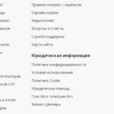
к?
Правила покупок с кэшбэком
ицы
Офлайн-кэшбэк
валют
Маркетплейс
 весов
Вопросы и ответы
Служба поддержки
сылок
Карта сайта
ны
Юридическая информация
Политика конфиденциальности
Условия использования
ля блогеров
Политика Cookie
исов СНГ
Юридическая помощь
Глаз Бога телеграм-бот
 и отели
Бизнес-сувениры
еров