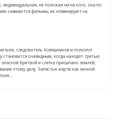
 индивидуальная, не похожая ни на кого, она по
о ним снимаются фильмы, их номинируют на
метьев, следователь Ковешников и психолог
ру становится очевидным, когда находят третью
 опасной бритвой и слегка присыпано землей,
вание этому делу. Запястья жертв как личной
оле...