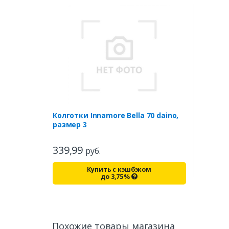
Колготки Innamore Bella 70 daino,
размер 3
339,99
руб.
Купить с кэшбэком
до
3,75
%
Похожие товары магазина