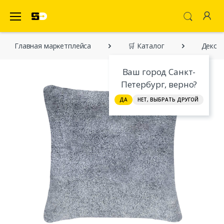
SecretDiscounter Маркетплейс
Главная марĸетплейса
🛒 Каталог
Декор
Ваш город Санкт-
Петербург, верно?
ДА
НЕТ, ВЫБРАТЬ ДРУГОЙ