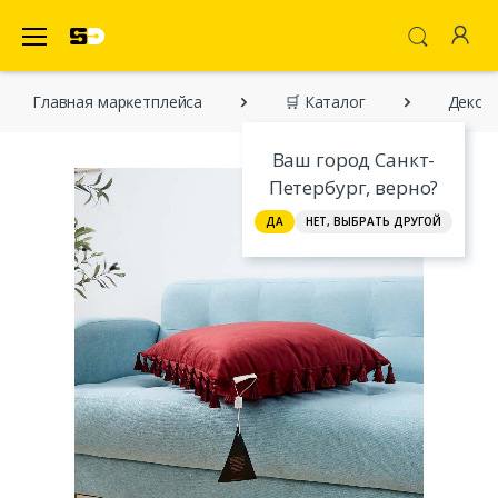
SecretDiscounter Маркетплейс
Главная марĸетплейса
🛒 Каталог
Декора
Ваш город Санкт-
Петербург, верно?
ДА
НЕТ, ВЫБРАТЬ ДРУГОЙ