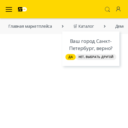
SecretDiscounter Маркетплейс
Главная марĸетплейса
🛒 Каталог
Демонс
Ваш город Санкт-
Петербург, верно?
ДА
НЕТ, ВЫБРАТЬ ДРУГОЙ