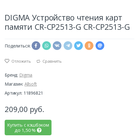
DIGMA Устройство чтения карт
памяти CR-СP2513-G CR-СP2513-G
Поделиться:
Отложить
Сравнить
Бренд:
Digma
Магазин:
Allsoft
Артикул: 11896821
209,00
руб.
Купить с кэшбэком
до
1,50
%