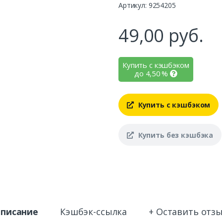
Артикул: 9254205
49,00
руб.
Купить с кэшбэком
до
4,50
%
Купить с кэшбэком
Купить без кэшбэка
писание
Кэшбэк-ссылка
+ Оставить отз