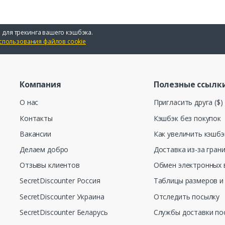
 для трекинга вашего кэшбэка.
спользования файлов cookie
Компания
Полезные ссылк
О нас
Пригласить друга ($)
Контакты
Кэшбэк без покупок
Вакансии
Как увеличить кэшбэ
Делаем добро
Доставка из-за гран
Отзывы клиентов
Обмен электронных 
SecretDiscounter Россия
Таблицы размеров и
SecretDiscounter Украина
Отследить посылку
SecretDiscounter Беларусь
Службы доставки по