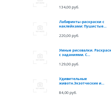
творческие задания по
пословицам
134,00 руб.
Лабиринты-раскраски с
наклейками: Пушистые
котики
220,00 руб.
Умные рисовалки. Раскрас
с заданиями. С
поощрительными
наклейками
129,00 руб.
Удивительные
животн.Экзотческие и
морские животные.3-6 лет
84,00 руб.