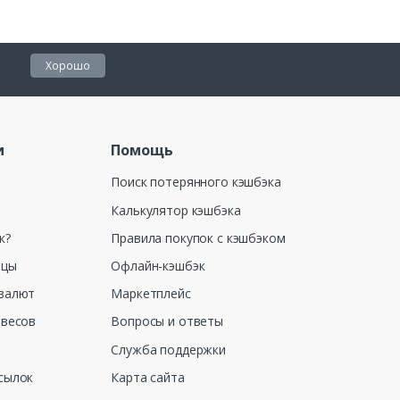
Хорошо
и
Помощь
Поиск потерянного кэшбэка
Калькулятор кэшбэка
к?
Правила покупок с кэшбэком
ицы
Офлайн-кэшбэк
валют
Маркетплейс
 весов
Вопросы и ответы
Служба поддержки
сылок
Карта сайта