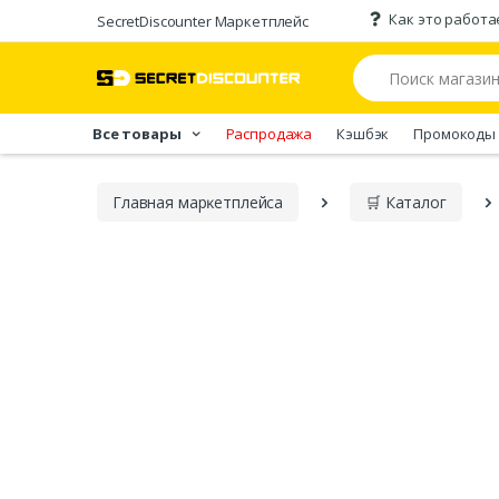
Как это работа
SecretDiscounter Маркетплейс
Все товары
Распродажа
Кэшбэк
Промокоды
Главная марĸетплейса
🛒 Каталог