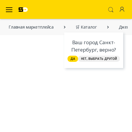
SecretDiscounter Маркетплейс
Главная марĸетплейса
🛒 Каталог
Джемп
Ваш город Санкт-
Петербург, верно?
ДА
НЕТ, ВЫБРАТЬ ДРУГОЙ