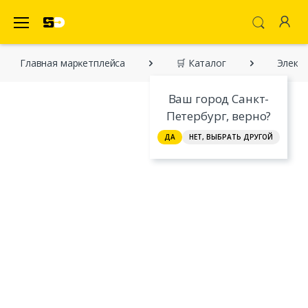
SecretDiscounter Маркетплейс
Главная марĸетплейса
🛒 Каталог
Элект
Ваш город Санкт-
Петербург, верно?
ДА
НЕТ, ВЫБРАТЬ ДРУГОЙ