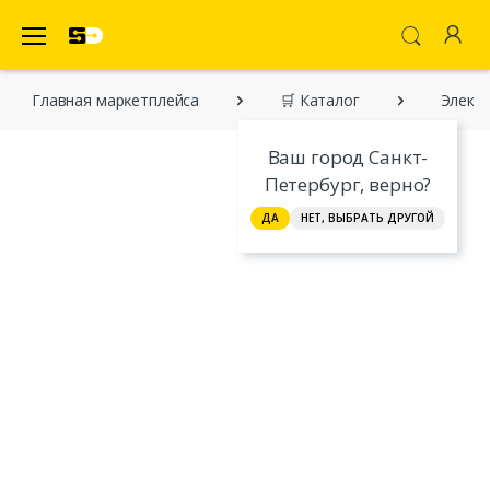
SecretDiscounter Маркетплейс
Главная марĸетплейса
🛒 Каталог
Элект
Ваш город Санкт-
Петербург, верно?
ДА
НЕТ, ВЫБРАТЬ ДРУГОЙ