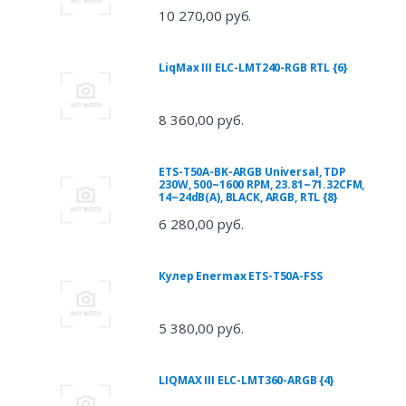
10 270,00 руб.
LiqMax III ELC-LMT240-RGB RTL {6}
8 360,00 руб.
ETS-T50A-BK-ARGB Universal, TDP
230W, 500~1600 RPM, 23.81~71.32CFM,
14~24dB(A), BLACK, ARGB, RTL {8}
6 280,00 руб.
Кулер Enermax ETS-T50A-FSS
5 380,00 руб.
LIQMAX III ELC-LMT360-ARGB {4}