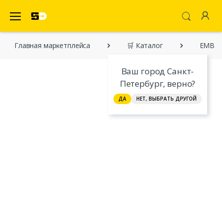
SecretDiscounter Маркетплейс
Главная марĸетплейса
🛒 Каталог
EMB85
Ваш город Санкт-
Петербург, верно?
ДА
НЕТ, ВЫБРАТЬ ДРУГОЙ