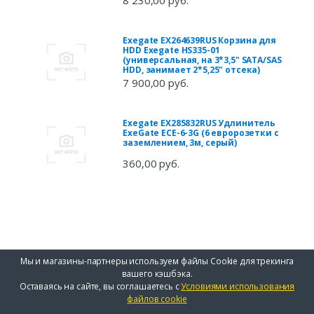
8 230,00 руб.
Exegate EX264639RUS Корзина для
HDD Exegate HS335-01
(универсальная, на 3*3,5" SATA/SAS
HDD, занимает 2*5,25" отсека)
7 900,00 руб.
Exegate EX285832RUS Удлинитель
ExeGate ECE-6-3G (6 евророзетки с
заземлением, 3м, серый)
360,00 руб.
Мы и магазины-партнеры используем файлы Cookie для трекинга
вашего кэшбэка.
Оставаясь на сайте, вы соглашаетесь с
Условиями использования
файлов cookie