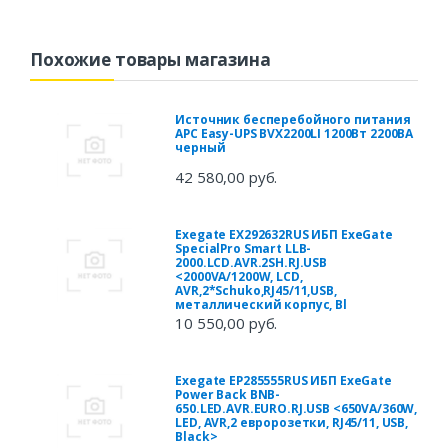
Похожие товары магазина
Источник бесперебойного питания
APC Easy-UPS BVX2200LI 1200Вт 2200ВА
черный
42 580,00 руб.
Exegate EX292632RUS ИБП ExeGate
SpecialPro Smart LLB-
2000.LCD.AVR.2SH.RJ.USB
<2000VA/1200W, LCD,
AVR,2*Schuko,RJ45/11,USB,
металлический корпус, Bl
10 550,00 руб.
Exegate EP285555RUS ИБП ExeGate
Power Back BNB-
650.LED.AVR.EURO.RJ.USB <650VA/360W,
LED, AVR,2 евророзетки, RJ45/11, USB,
Black>