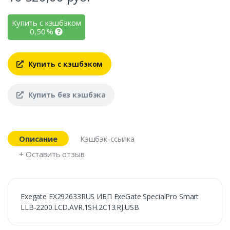
Купить с кэшбэком
0,50
%
Купить с кэшбэком
Купить без кэшбэка
Описание
Кэшбэк-ссылка
+ Оставить отзыв
Exegate EX292633RUS ИБП ExeGate SpecialPro Smart
LLB-2200.LCD.AVR.1SH.2C13.RJ.USB