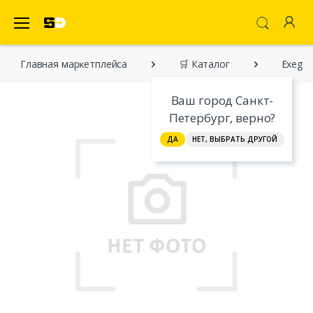
SecretDiscounter Маркетплейс
Главная марĸетплейса
🛒 Каталог
Exegat
Ваш город Санкт-
Петербург, верно?
ДА
НЕТ, ВЫБРАТЬ ДРУГОЙ