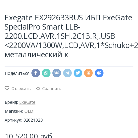
Exegate EX292633RUS ИБП ExeGate
SpecialPro Smart LLB-
2200.LCD.AVR.1SH.2C13.RJ.USB
<2200VA/1300W,LCD,AVR,1*Schuko+2*
металлический к
Поделиться:
Отложить
Сравнить
Бренд:
ExeGate
Магазин:
OLDI
Артикул: 02021023
10 520,00
руб.