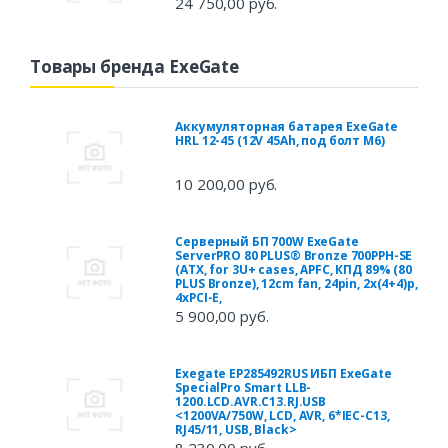
24 750,00 руб.
Товары бренда ExeGate
Аккумуляторная батарея ExeGate
HRL 12-45 (12V 45Ah, под болт М6)
10 200,00 руб.
Серверный БП 700W ExeGate
ServerPRO 80 PLUS® Bronze 700PPH-SE
(ATX, for 3U+ cases, APFC, КПД 89% (80
PLUS Bronze), 12cm fan, 24pin, 2x(4+4)p,
4xPCI-E,
5 900,00 руб.
Exegate EP285492RUS ИБП ExeGate
SpecialPro Smart LLB-
1200.LCD.AVR.C13.RJ.USB
<1200VA/750W, LCD, AVR, 6*IEC-C13,
RJ45/11, USB, Black>