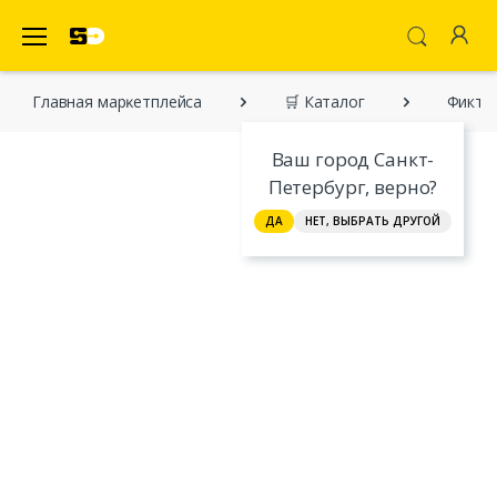
SecretDiscounter Маркетплейс
Главная марĸетплейса
🛒 Каталог
Фикти
Ваш город Санкт-
Петербург, верно?
ДА
НЕТ, ВЫБРАТЬ ДРУГОЙ