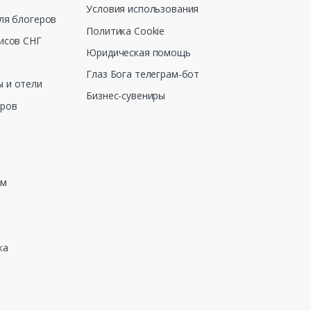
Условия использования
ля блогеров
Политика Cookie
исов СНГ
Юридическая помощь
Глаз Бога телеграм-бот
 и отели
Бизнес-сувениры
еров
зм
ка