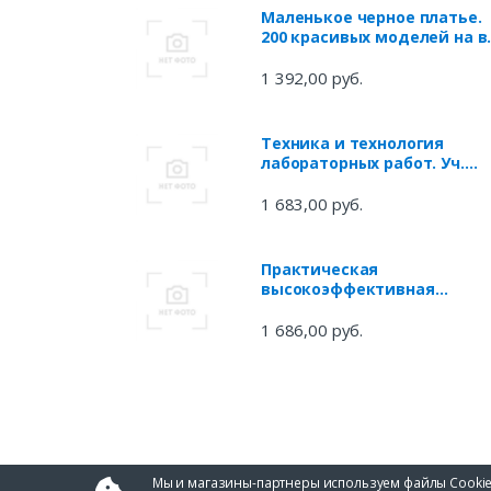
Маленькое черное платье.
200 красивых моделей на в
случаи жизни.
Универсальный конструкто
1 392,00 руб.
платьев для новичков и
профессионалов
Техника и технология
лабораторных работ. Уч.
пособие, 2-е изд., стер.
1 683,00 руб.
Практическая
высокоэффективная
жидкостная хроматографи
(5 изд) (МХ) Майер
1 686,00 руб.
Мы и магазины-партнеры используем файлы Cookie