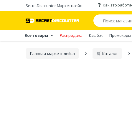
Как это работа
SecretDiscounter Маркетплейс
Все товары
Распродажа
Кэшбэк
Промокоды
Главная марĸетплейса
🛒 Каталог