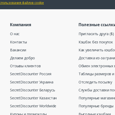
спользования файлов cookie
Компания
Полезные ссылк
О нас
Пригласить друга ($)
Контакты
Кэшбэк без покупок
Вакансии
Как увеличить кэшбэ
Делаем добро
Доставка из-за гран
Отзывы клиентов
Обмен электронных 
SecretDiscounter Россия
Таблицы размеров и
SecretDiscounter Украина
Отследить посылку
SecretDiscounter Беларусь
Службы доставки по
SecretDiscounter Казахстан
Популярные магази
SecretDiscounter Worldwide
Популярные бренды
Купоны и промокоды
Выгодные кэшбэки