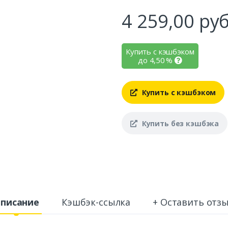
4 259,00
руб
Купить с кэшбэком
до
4,50
%
Купить с кэшбэком
Купить без кэшбэка
писание
Кэшбэк-ссылка
+ Оставить отз