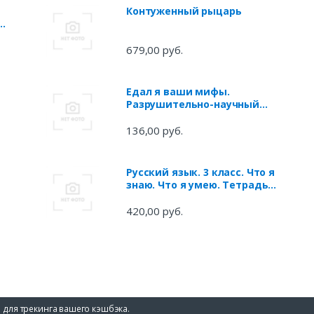
Контуженный рыцарь
се
р
679,00 руб.
Едал я ваши мифы.
Разрушительно-научный
взгляд на вымыслы о еде
136,00 руб.
Русский язык. 3 класс. Что я
знаю. Что я умею. Тетрадь
я
проверочных работ. В двух
частях. 1-е полугодие
420,00 руб.
 для трекинга вашего кэшбэка.