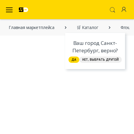
SecretDiscounter Маркетплейс
Главная марĸетплейса
🛒 Каталог
Флэш-д
Ваш город Санкт-
Петербург, верно?
ДА
НЕТ, ВЫБРАТЬ ДРУГОЙ