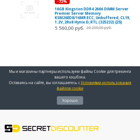
-72%
16GB Kingston DDR4 2666 DIMM Server
Premier Server Memory
KSM26ED8/16MR ECC, Unbuffered, CL19,
1.2V, 2Rx8 Hynix D, RTL (325232) {25}
5 560,00 руб.
20 200,00 руб.
Мы и магазины-партнеры используем файлы Cookie для трекинга
вашего кэшбэка.
Оставаясь на сайте, вы соглашаетесь с
Условиями использования
файлов cookie
Хорошо