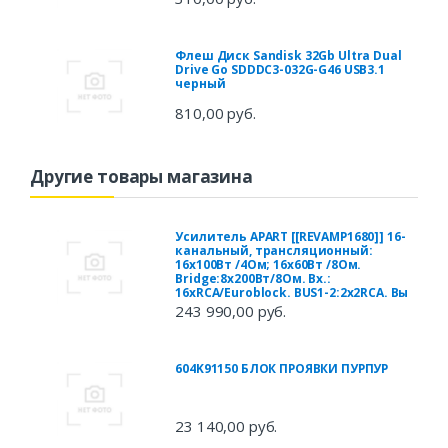
Флеш Диск Sandisk 32Gb Ultra Dual
Drive Go SDDDC3-032G-G46 USB3.1
черный
810,00 руб.
Другие товары магазина
Усилитель APART [[REVAMP1680]] 16-
канальный, трансляционный:
16х100Вт /4Ом; 16х60Вт /8Ом.
Bridge:8х200Вт/8Ом. Вх.:
16хRCA/Euroblock. BUS1-2:2х2RCA. Вы
243 990,00 руб.
604K91150 БЛОК ПРОЯВКИ ПУРПУР
23 140,00 руб.