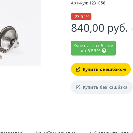
Артикул: 1231058
-23.64%
840,00
руб.
Купить с кэшбэком
до
5,86
%
Купить с кэшбэком
Купить без кэшбэка