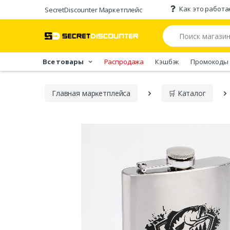
Как это работа
SecretDiscounter Маркетплейс
Все товары
Распродажа
Кэшбэк
Промокоды
Главная марĸетплейса
🛒 Каталог