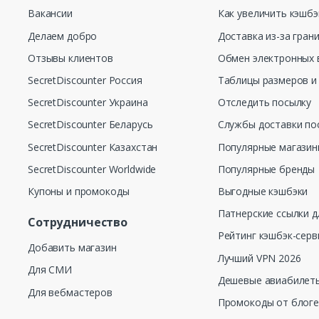
Вакансии
Как увеличить кэшбэ
Делаем добро
Доставка из-за гран
Отзывы клиентов
Обмен электронных 
SecretDiscounter Россия
Таблицы размеров и
SecretDiscounter Украина
Отследить посылку
SecretDiscounter Беларусь
Службы доставки по
SecretDiscounter Казахстан
Популярные магази
SecretDiscounter Worldwide
Популярные бренды
Купоны и промокоды
Выгодные кэшбэки
Патнерские ссылки д
Сотрудничество
Рейтинг кэшбэк-серв
Добавить магазин
Лучший VPN 2026
Для СМИ
Дешевые авиабилеты
Для вебмастеров
Промокоды от блог