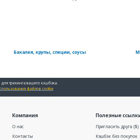
Бакалея, крупы, специи, соусы
М
 для трекинга вашего кэшбэка.
спользования файлов cookie
Компания
Полезные ссылк
О нас
Пригласить друга ($)
Контакты
Кэшбэк без покупок