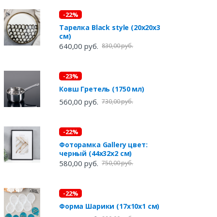
-22%
Тарелка Black style (20х20х3
см)
640,00 руб.
830,00 руб.
-23%
Ковш Гретель (1750 мл)
560,00 руб.
730,00 руб.
-22%
Фоторамка Gallery цвет:
черный (44х32х2 см)
580,00 руб.
750,00 руб.
-22%
Форма Шарики (17х10х1 см)