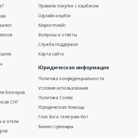
к?
Правила покупок с кэшбэком
ицы
Офлайн-кэшбэк
валют
Маркетплейс
 весов
Вопросы и ответы
Служба поддержки
сылок
Карта сайта
ны
Юридическая информация
Политика конфиденциальности
Условия использования
ля блогеров
Политика Cookie
исов СНГ
Юридическая помощь
Глаз Бога телеграм-бот
 и отели
Бизнес-сувениры
еров