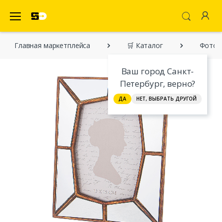
SecretDiscounter Маркетплейс
Главная марĸетплейса
🛒 Каталог
Фотора
Ваш город Санкт-
Петербург, верно?
ДА
НЕТ, ВЫБРАТЬ ДРУГОЙ