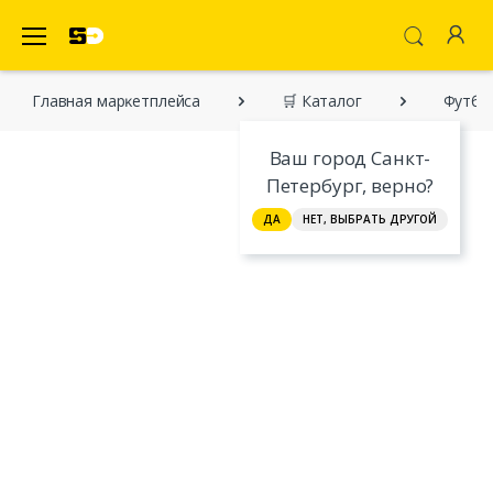
SecretDiscounter Маркетплейс
Главная марĸетплейса
🛒 Каталог
Футбо
Ваш город Санкт-
Петербург, верно?
ДА
НЕТ, ВЫБРАТЬ ДРУГОЙ