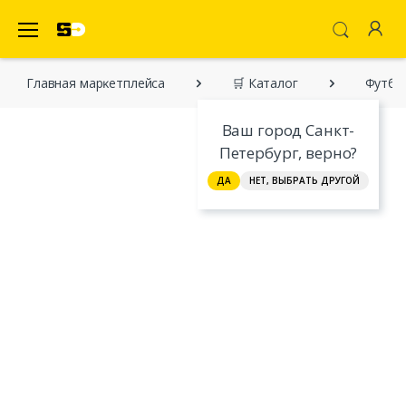
SecretDiscounter Маркетплейс
Главная марĸетплейса
🛒 Каталог
Футбо
Ваш город Санкт-
Петербург, верно?
ДА
НЕТ, ВЫБРАТЬ ДРУГОЙ