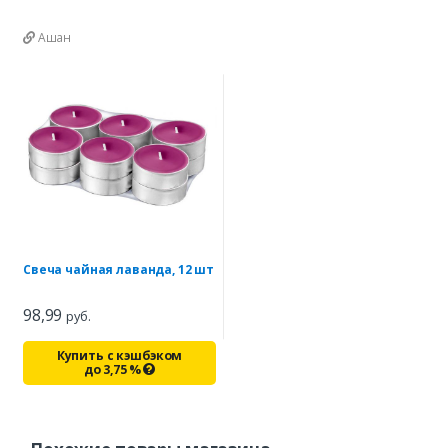
Ашан
Свеча чайная лаванда, 12 шт
98,99
руб.
Купить с кэшбэком
до
3,75
%