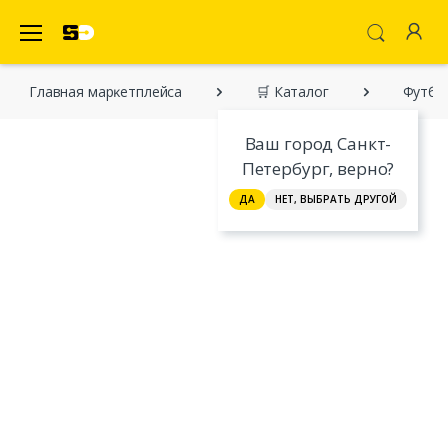
SecretDiscounter Маркетплейс
Главная марĸетплейса
🛒 Каталог
Футбо
Ваш город Санкт-
Петербург, верно?
ДА
НЕТ, ВЫБРАТЬ ДРУГОЙ