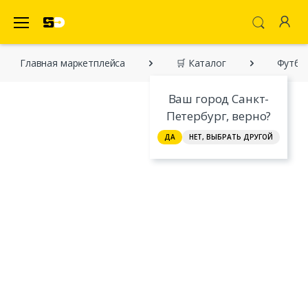
SecretDiscounter Маркетплейс
Главная марĸетплейса
🛒 Каталог
Футбо
Ваш город Санкт-
Петербург, верно?
ДА
НЕТ, ВЫБРАТЬ ДРУГОЙ