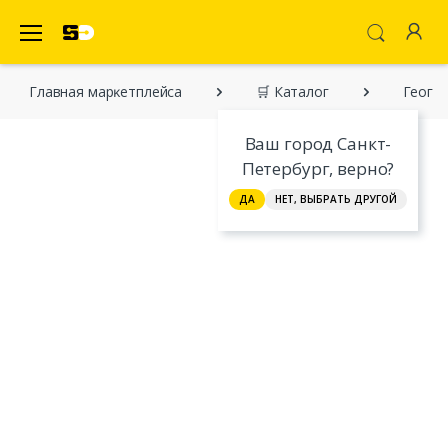
SecretDiscounter Маркетплейс
Главная марĸетплейса
🛒 Каталог
Геогра
Ваш город Санкт-
Петербург, верно?
ДА
НЕТ, ВЫБРАТЬ ДРУГОЙ