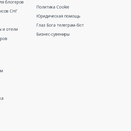
ля блогеров
Политика Cookie
исов СНГ
Юридическая помощь
Глаз Бога телеграм-бот
 и отели
Бизнес-сувениры
еров
зм
ка