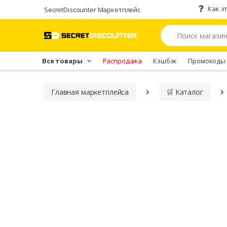
Как э
SecretDiscounter Маркетплейс
Все товары
Распродажа
Кэшбэк
Промокоды
Главная марĸетплейса
🛒 Каталог