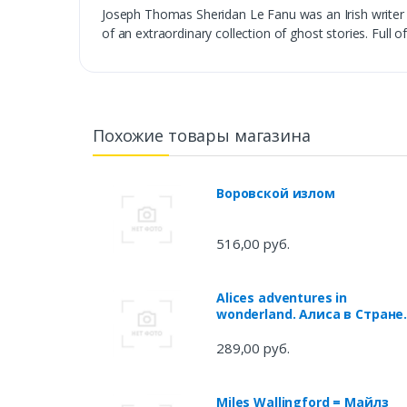
Joseph Thomas Sheridan Le Fanu was an Irish writer o
of an extraordinary collection of ghost stories. Full o
Похожие товары магазина
Воровской излом
516,00 руб.
Alices adventures in
wonderland. Алиса в Стране
Чудес.Алиса в Зазеркалье:
Книга для чтения на
289,00 руб.
английском языке
Miles Wallingford = Майлз