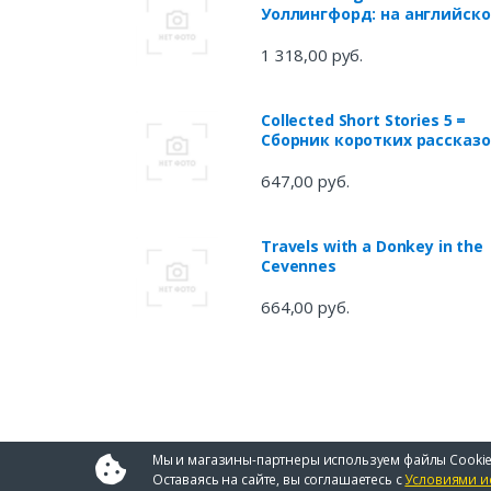
Уоллингфорд: на английск
языке
1 318,00 руб.
Collected Short Stories 5 =
Сборник коротких рассказо
5: на англ.яз
647,00 руб.
Travels with a Donkey in the
Cevennes
664,00 руб.
Мы и магазины-партнеры используем файлы Cookie
Оставаясь на сайте, вы соглашаетесь с
Условиями и