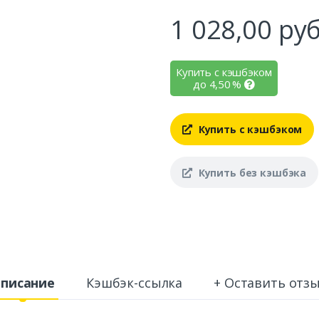
1 028,00
руб
Купить с кэшбэком
до
4,50
%
Купить с кэшбэком
Купить без кэшбэка
писание
Кэшбэк-ссылка
+ Оставить отз