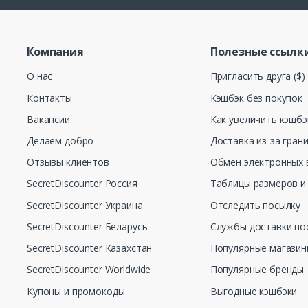
Компания
Полезные ссылк
О нас
Пригласить друга ($)
Контакты
Кэшбэк без покупок
Вакансии
Как увеличить кэшбэ
Делаем добро
Доставка из-за гран
Отзывы клиентов
Обмен электронных 
SecretDiscounter Россия
Таблицы размеров и
SecretDiscounter Украина
Отследить посылку
SecretDiscounter Беларусь
Службы доставки по
SecretDiscounter Казахстан
Популярные магази
SecretDiscounter Worldwide
Популярные бренды
Купоны и промокоды
Выгодные кэшбэки