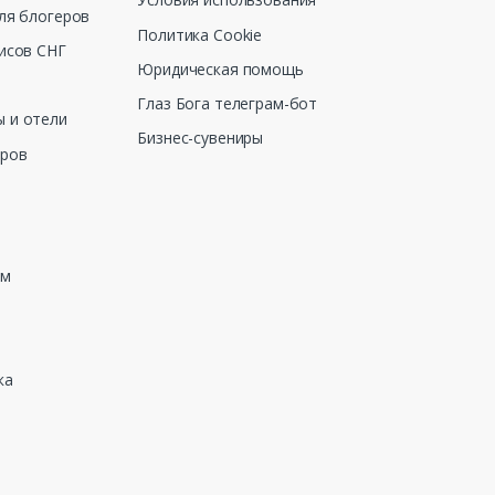
ля блогеров
Политика Cookie
исов СНГ
Юридическая помощь
Глаз Бога телеграм-бот
 и отели
Бизнес-сувениры
еров
зм
ка