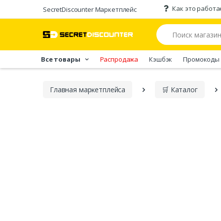
Как это работа
SecretDiscounter Маркетплейс
Все товары
Распродажа
Кэшбэк
Промокоды
Главная марĸетплейса
🛒 Каталог