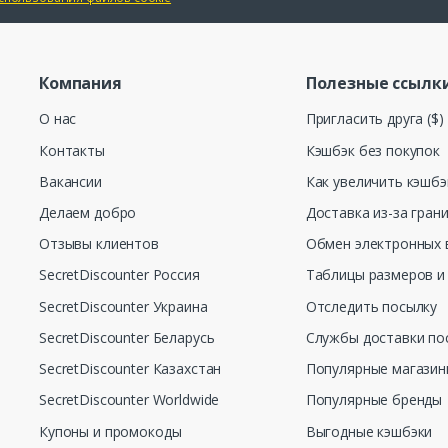
Компания
Полезные ссылк
О нас
Пригласить друга ($)
Контакты
Кэшбэк без покупок
Вакансии
Как увеличить кэшбэ
Делаем добро
Доставка из-за гран
Отзывы клиентов
Обмен электронных 
SecretDiscounter Россия
Таблицы размеров и
SecretDiscounter Украина
Отследить посылку
SecretDiscounter Беларусь
Службы доставки по
SecretDiscounter Казахстан
Популярные магази
SecretDiscounter Worldwide
Популярные бренды
Купоны и промокоды
Выгодные кэшбэки