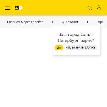
SecretDiscounter Маркетплейс
Главная марĸетплейса
🛒 Каталог
Горчич
Ваш город Санкт-
Петербург, верно?
ДА
НЕТ, ВЫБРАТЬ ДРУГОЙ