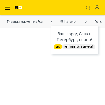
SecretDiscounter Маркетплейс
Главная марĸетплейса
🛒 Каталог
Готови
Ваш город Санкт-
Петербург, верно?
ДА
НЕТ, ВЫБРАТЬ ДРУГОЙ