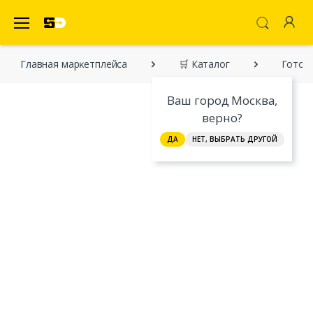
SecretDiscounter Маркетплейс
Главная марĸетплейса
🛒 Каталог
Готов
Ваш город Москва,
верно?
ДА
НЕТ, ВЫБРАТЬ ДРУГОЙ