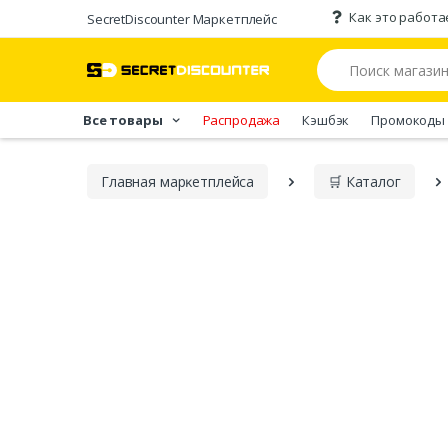
Как это работа
SecretDiscounter Маркетплейс
Все товары
Распродажа
Кэшбэк
Промокоды
Главная марĸетплейса
🛒 Каталог