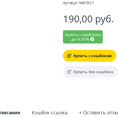
Артикул: 9687827
190,00
руб.
Купить с кэшбэком
до
4,50
%
Купить с кэшбэком
Купить без кэшбэка
писание
Кэшбэк-ссылка
+ Оставить отз