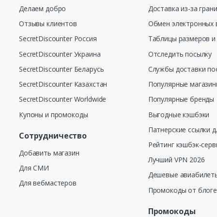
Делаем добро
Доставка из-за гран
Отзывы клиентов
Обмен электронных 
SecretDiscounter Россия
Таблицы размеров и
SecretDiscounter Украина
Отследить посылку
SecretDiscounter Беларусь
Службы доставки по
SecretDiscounter Казахстан
Популярные магази
SecretDiscounter Worldwide
Популярные бренды
Купоны и промокоды
Выгодные кэшбэки
Патнерские ссылки д
Сотрудничество
Рейтинг кэшбэк-серв
Добавить магазин
Лучший VPN 2026
Для СМИ
Дешевые авиабилеты
Для вебмастеров
Промокоды от блог
Промокоды