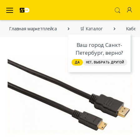
SecretDiscounter Маркетплейс
Главная марĸетплейса
🛒 Каталог
Кабель
Ваш город Санкт-
Петербург, верно?
ДА
НЕТ, ВЫБРАТЬ ДРУГОЙ