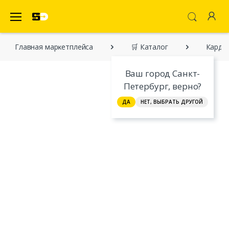
SecretDiscounter Маркетплейс
Главная марĸетплейса
🛒 Каталог
Карди
Ваш город Санкт-
Петербург, верно?
ДА
НЕТ, ВЫБРАТЬ ДРУГОЙ